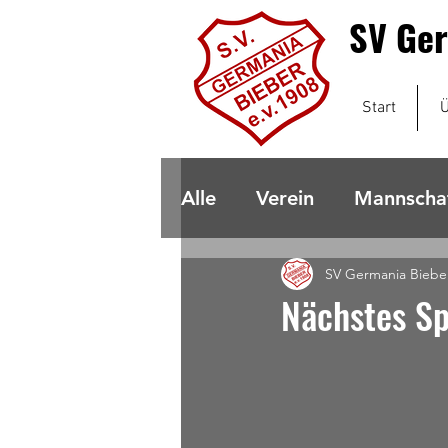
SV Ger
Start
Ü
Alle
Verein
Mannscha
SV Germania Biebe
Nächstes Sp