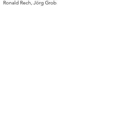
Ronald Rech, Jörg Grob
Sportheimwart
_____________________________________
_____________________________________
____________________________________
Marco Stichel
Ehrenamtsbeauftragter
_____________________________________
_____________________________________
____________________________________
Peter Rieth
Datenschutzbeauftragter
_____________________________________
_____________________________________