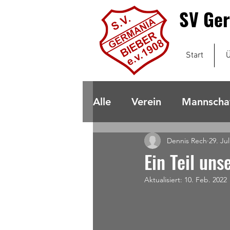
SV Ger
Start
Ü
Alle
Verein
Mannscha
Dennis Rech
29. Jul
Ein Teil uns
Aktualisiert:
10. Feb. 2022